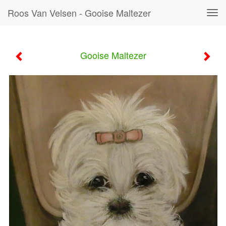
Roos Van Velsen - Gooise Maltezer
Tog
navi
Gooise Maltezer