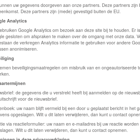
kunnen uw gegevens doorgeven aan onze partners. Deze partners zijn b
eenkomst. Deze partners zijn (mede) gevestigd buiten de EU.
le Analytics
gebruiken Google Analytics om bezoek aan deze site bij te houden. Er
le gesloten om afspraken te maken over de omgang met onze data. Ve
staan de verkregen Analytics informatie te gebruiken voor andere Google
ssen anonimiseren.
iliging
nemen beveiligingsmaatregelen om misbruik van en ongeautoriseerde 
rken.
artermijnen
wsbrief: de gegevens die u verstrekt heeft bij aanmelden op de nieuws
uitschrijft voor de nieuwsbrief.
enboek: uw naam blijft vermeld bij een door u geplaatst bericht in het
vens opgeslagen. Wilt u dit laten verwijderen, dan kunt u contact opn
tie via reactieformulier: uw naam en e-mailadres bij uw reactie worden
lagen. Wilt u dit laten verwijderen, dan kunt u contact opnemen.
igingen in deze privacyverklaring