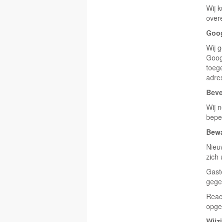
Wij 
over
Goog
Wij 
Goog
toege
adre
Beve
Wij 
bepe
Bewa
Nieu
zich 
Gast
gege
Reac
opges
Wijz