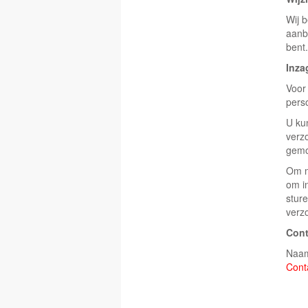
Wij 
aanb
bent.
Inza
Voor 
pers
U ku
verz
gemo
Om m
om i
sture
verz
Con
Naam
Cont