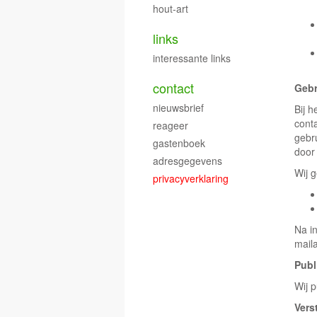
hout-art
links
interessante links
contact
Gebr
nieuwsbrief
Bij h
cont
reageer
gebr
gastenboek
door
adresgegevens
Wij 
privacyverklaring
Na i
mail
Publ
Wij 
Vers