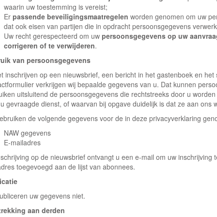
waarin uw toestemming is vereist;
Er
passende beveiligingsmaatregelen
worden genomen om uw per
dat ook eisen van partijen die in opdracht persoonsgegevens verwer
Uw recht gerespecteerd om uw
persoonsgegevens op uw aanvraag 
corrigeren of te verwijderen
.
uik van persoonsgegevens
et inschrijven op een nieuwsbrief, een bericht in het gastenboek en het 
actformulier verkrijgen wij bepaalde gegevens van u. Dat kunnen pers
uiken uitsluitend de persoonsgegevens die rechtstreeks door u worden
 u gevraagde dienst, of waarvan bij opgave duidelijk is dat ze aan ons
gebruiken de volgende gegevens voor de in deze privacyverklaring ge
NAW gegevens
E-mailadres
nschrijving op de nieuwsbrief ontvangt u een e-mail om uw inschrijving
adres toegevoegd aan de lijst van abonnees.
icatie
publiceren uw gegevens niet.
trekking aan derden