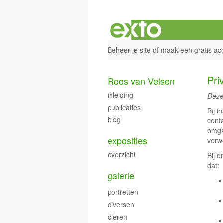
Beheer je site
of
maak een gratis ac
Pri
Roos van Velsen
inleiding
Deze
publicaties
Bij i
blog
cont
omga
exposities
verwe
overzicht
Bij 
dat:
galerie
portretten
diversen
dieren