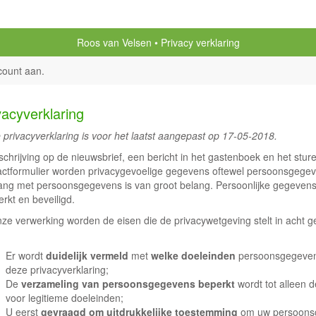
Roos van Velsen
Privacy verklaring
count aan
.
vacyverklaring
 privacyverklaring is voor het laatst aangepast op 17-05-2018.
nschrijving op de nieuwsbrief, een bericht in het gastenboek en het stur
actformulier worden privacygevoelige gegevens oftewel persoonsgegev
ng met persoonsgegevens is van groot belang. Persoonlijke gegevens
rkt en beveiligd.
onze verwerking worden de eisen die de privacywetgeving stelt in acht
Er wordt
duidelijk vermeld
met
welke doeleinden
persoonsgegevens
deze privacyverklaring;
De
verzameling van persoonsgegevens beperkt
wordt tot alleen 
voor legitieme doeleinden;
U eerst
gevraagd om uitdrukkelijke toestemming
om uw persoonsg