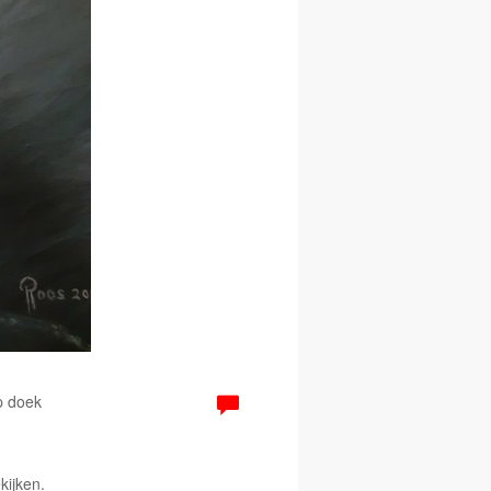
p doek
kijken.