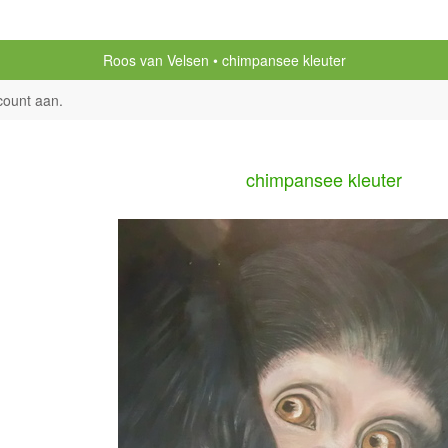
Roos van Velsen
chimpansee kleuter
count aan
.
chimpansee kleuter