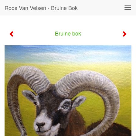
Roos Van Velsen - Bruine Bok
Tog
navi
Bruine bok