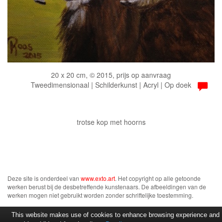
20 x 20 cm, © 2015, prijs op aanvraag
Tweedimensionaal | Schilderkunst | Acryl | Op doek
trotse kop met hoorns
Deze site is onderdeel van
www.exto.art
. Het copyright op alle getoonde
werken berust bij de desbetreffende kunstenaars. De afbeeldingen van de
werken mogen niet gebruikt worden zonder schriftelijke toestemming.
This website makes use of cookies to enhance browsing experience and