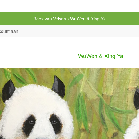
Roos van Velsen
WuWen & Xing Ya
count aan
.
WuWen & Xing Ya