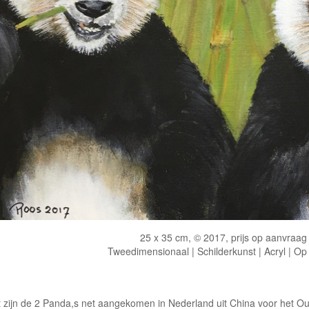
25 x 35 cm, © 2017, prijs op aanvraag
Tweedimensionaal | Schilderkunst | Acryl | Op
t zijn de 2 Panda,s net aangekomen in Nederland uit China voor het 